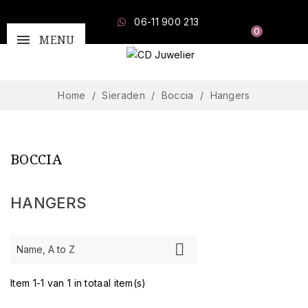
06-11 900 213
0
MENU
Home
Sieraden
Boccia
Hangers
BOCCIA
HANGERS

Name, A to Z
Item 1-1 van 1 in totaal item(s)