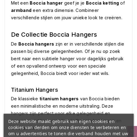
Met een
Boccia hanger
geef je je
Boccia ketting
of
armband
een extra dimensie. Combineer
verschillende stijlen om jouw unieke look te creëren.
De Collectie Boccia Hangers
De
Boccia hangers
zijn er in verschillende stijlen die
passen bij diverse gelegenheden. Of je nu op zoek
bent naar een subtiele hanger voor dagelijks gebruik
of een opvallend ontwerp voor een speciale
gelegenheid, Boccia biedt voor ieder wat wils.
Titanium Hangers
De klassieke
titanium hangers
van Boccia bieden
een minimalistische en moderne uitstraling. Deze
hangers zijn perfect voor elke gelegenheid en
passen goed bij verschillende
Boccia kettingen
en
Deze website maakt gebruik van eigen cookies en
cookies van derden om onze diensten te verbeteren en
armbanden
.
om u advertenties te tonen die verband houden met uw