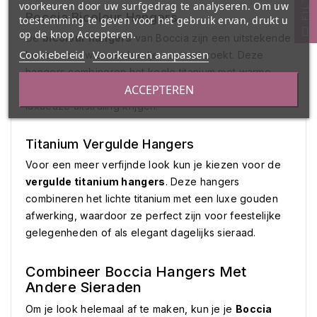
FILTER
voorkeuren door uw surfgedrag te analyseren. Om uw
Boccia Bicolour Hangers
toestemming te geven voor het gebruik ervan, drukt u
op de knop Accepteren.
De
bicolour hangers
van Boccia zijn een uitstekende
Cookiebeleid
Voorkeuren aanpassen
keuze voor wie een beetje contrast zoekt. Deze
hangers combineren het koele titanium met warme
ACCEPTEREN
gouden of roségouden accenten, waardoor ze een
luxueuze uitstraling krijgen.
Titanium Vergulde Hangers
Voor een meer verfijnde look kun je kiezen voor de
vergulde titanium hangers
. Deze hangers
combineren het lichte titanium met een luxe gouden
afwerking, waardoor ze perfect zijn voor feestelijke
gelegenheden of als elegant dagelijks sieraad.
Combineer Boccia Hangers Met
Andere Sieraden
Om je look helemaal af te maken, kun je je
Boccia