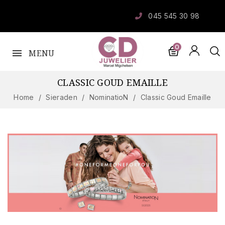
045 545 30 98
0
MENU
CLASSIC GOUD EMAILLE
Home
Sieraden
NominatioN
Classic Goud Emaille