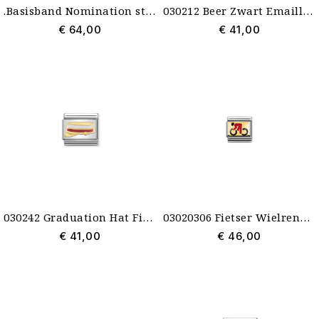
.Basisband Nomination staal 18 schakels nieuw met Style Icon Link en gouden schakel
030212 Beer Zwart Emaille Nomination Schakel Goud
€ 64,00
€ 41,00
030242 Graduation Hat Finland Condurteurspet Emaille Nomination
03020306 Fietser Wielrenner rood Nomination schakel
€ 41,00
€ 46,00