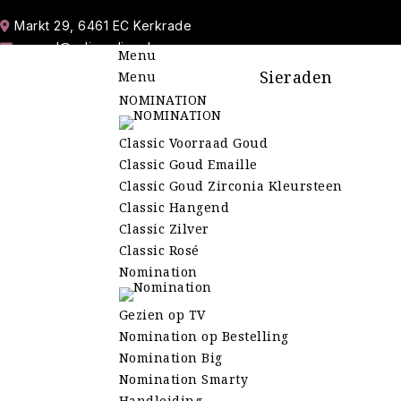
Markt 29, 6461 EC Kerkrade
marcel@cdjuwelier.nl
Menu
06-11 900 213
Sieraden
Menu
045 545 30 98
NOMINATION
Wo-Do-Vr 10.00-17.45 uur | Za 10.00-16.45 uur
Zo-Ma-Di Gesloten
Classic Voorraad Goud
Classic Goud Emaille
Classic Goud Zirconia Kleursteen
Classic Hangend
Classic Zilver
Classic Rosé
Nomination
Gezien op TV
Nomination op Bestelling
Nomination Big
Nomination Smarty
Handleiding