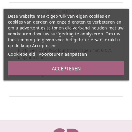
OMSCHRIJVING
Deze website maakt gebruik van eigen cookies en
cookies van derden om onze diensten te verbeteren en
om u advertenties te tonen die verband houden met uw
PRODUCTDETAILS
voorkeuren door uw surfgedrag te analyseren. Om uw
toestemming te geven voor het gebruik ervan, drukt u
op de knop Accepteren.
B 212 Een paar bicolour trouwringen met 0.075
Cookiebeleid
Voorkeuren aanpassen
briljant 5 mm
Na bestellen nemen wij contact met U op voor
ACCEPTEREN
de maat en gravure