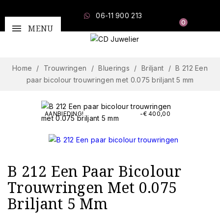
06-11 900 213
0
MENU
Home
Trouwringen
Bluerings
Briljant
B 212 Een
paar bicolour trouwringen met 0.075 briljant 5 mm
AANBIEDING!
-€ 400,00
B 212 Een Paar Bicolour
Trouwringen Met 0.075
Briljant 5 Mm