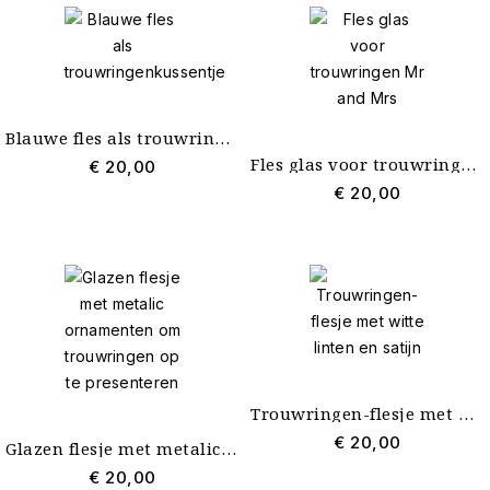
Merk
Sieraad
Blauwe fles als trouwringenkussentje
Trouwringenkussen
4
Fles glas voor trouwringen Mr and Mrs
€ 20,00
€ 20,00
Nieuw
Nieuwste
4
Kleur
Blauw
1
Bruin
1
Doorzichtig
1
Zilver
1
Trouwringen-flesje met witte linten en satijn
Materiaal
€ 20,00
Glazen flesje met metalic ornamenten om trouwringen op te presenteren
Glas
4
€ 20,00