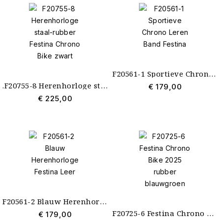
Merk
Type
Heren
5
F20561-1 Sportieve Chrono Leren Band Festina
.F20755-8 Herenhorloge staal-rubber Festina Chrono Bike zwart
€ 179,00
Kast
€ 225,00
Staal
5
Band
Leer
3
Rubber
2
Kleur
Blauw
1
Bruin
1
F20561-2 Blauw Herenhorloge Festina Leer
Turquoise
1
Zwart
2
F20725-6 Festina Chrono Bike 2025 rubber blauwgroen
€ 179,00