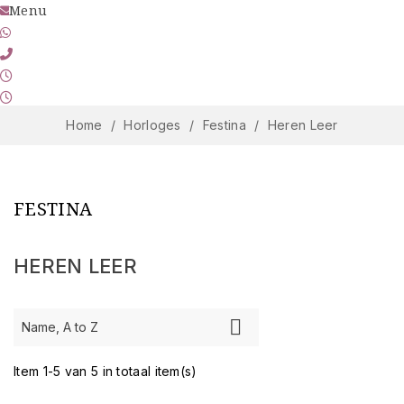
Menu
marcel@cdjuwelier.nl
06-11 900 213
045 545 30 98
Wo-Do-Vr 10.00-17.45 uur | Za 10.00-16.45 uur
Zo-Ma-Di Gesloten
Home
Horloges
Festina
Heren Leer
FESTINA
HEREN LEER
Prijs

Name, A to Z
€
€
Item 1-5 van 5 in totaal item(s)