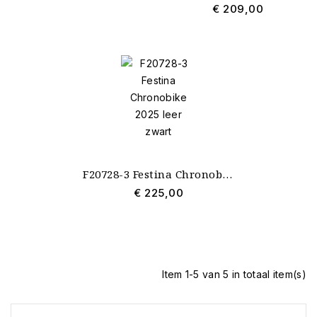
€ 209,00
Gewicht
90-100 gram
2
Waterdichtheid
10 ATM waterbestendig
4
20 ATM waterdicht
1
Uurwerk
Chrono Bike
1
Quartz
4
F20728-3 Festina Chronobike 2025 leer zwart
€ 225,00
Diameter
45-50 mm
2
Item 1-5 van 5 in totaal item(s)