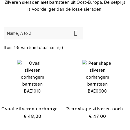
Merk
Zilveren sieraden met barnsteen uit Oost-Europa. De setprijs
is voordeliger dan de losse sieraden.
Sieraad

Name, A to Z
Damesring
1
Hanger
1
Item 1-5 van 5 in totaal item(s)
Oorsieraad
3
Materiaal
Zilver
5
Ovaal zilveren oorhangers barnsteen BAE101C
Pear shape zilveren oorhangers barnsteen BAE060C
€ 48,00
€ 47,00