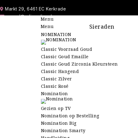
Markt 29, 6461 EC Kerkrade
marcel@cdjuwelier.nl
Menu
06-11 900 213
Sieraden
Menu
045 545 30 98
NOMINATION
Wo-Do-Vr 10.00-17.45 uur | Za 10.00-16.45 uur
Zo-Ma-Di Gesloten
Classic Voorraad Goud
Classic Goud Emaille
Classic Goud Zirconia Kleursteen
Classic Hangend
Classic Zilver
Classic Rosé
Nomination
Gezien op TV
Nomination op Bestelling
Nomination Big
Nomination Smarty
Handleiding