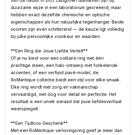
van de natuur in zich. Labgrown diamanten zijn op
duurzame wijze in een laboratorium gecreëerd, maar
hebben exact dezelfde chemische en optische
eigenschappen als hun natuurlijke tegenhanger. Beide
soorten zijn even schitterend — de keuze ligt volledig
bij jullie persoonlijke voorkeur en waarden.
**Een Ring die Jouw Liefde Vertelt**
Of je nu kiest voor een solitaire ring met één
prachtige steen, een halo-ontwerp met fonkelende
accenten, of een verfijnd pavé-model, de
RoMantique collectie biedt een stijl voor elke smaak.
Elke ring wordt met zorg en vakmanschap
vervaardigd, met oog voor detail en perfectie. Het
resultaat is een uniek sieraad dat jouw liefdesverhaal
weerspiegelt.
**Een Tijdloos Geschenk**
Met een RoMantique verlovingsring geef je meer dan