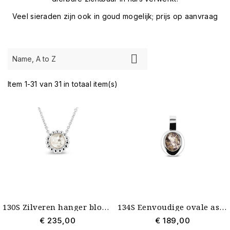
Veel sieraden zijn ook in goud mogelijk; prijs op aanvraag

Name, A to Z
Item 1-31 van 31 in totaal item(s)
130S Zilveren hanger bloem met collier voor as See You
134S Eenvoudige ovale ashanger See You
€ 235,00
€ 189,00