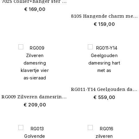
702S Collier+hanger ster zilver met as
€ 169,00
810S Hangende charm met as geschikt voor Pandora See You
€ 159,00
RG011-Y14 Geelgouden damesring hart met as
RG009 Zilveren damesring klavertje vier as-sieraad
€ 559,00
€ 209,00