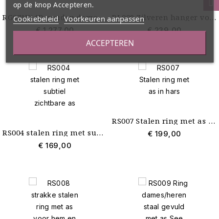
op de knop Accepteren.
RG071Y14D gouden damesring hart met as in hars en diamant
RL009 Zilveren hanger voor man of vrouw as-sieraad
Cookiebeleid
Voorkeuren aanpassen
€ 1.277,00
€ 239,00
ACCEPTEREN
RS007 Stalen ring met as in hars
RS004 stalen ring met subtiel zichtbare as
€ 199,00
€ 169,00