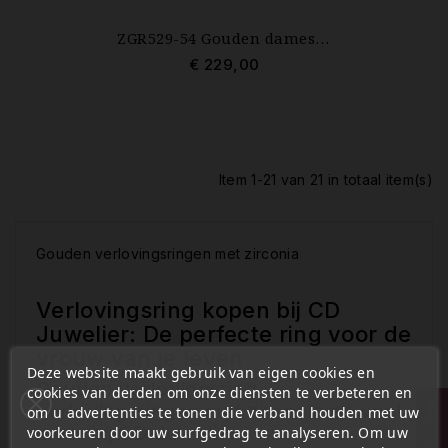
ZGR529-54 Gouden damesring v-vorm zirconia Zinzi Gold mt 17
€ 229,00
Item 1-21 van 21 in totaal item(s)
Gouden verlovingsringen met zirconia
Verlovingsring kopen bij CD
Juwelier: De perfecte ring voor de
vrouw van je leven
Deze website maakt gebruik van eigen cookies en
Gouden verlovingsring,
cookies van derden om onze diensten te verbeteren en
FILTER
verlovingsringen met zirconia en veel
om u advertenties te tonen die verband houden met uw
meer bij CD Juwelier
voorkeuren door uw surfgedrag te analyseren. Om uw