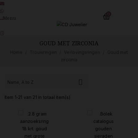
marcel@cdjuwelier.nl
06-11 900 213
0
Menu
045 545 30 98
Wo-Do-Vr 10.00-17.45 uur | Za 10.00-16.45 uur
Zo-Ma-Di Gesloten
GOUD MET ZIRCONIA
Home
Trouwringen
Verlovingsringen
Goud met
zirconia

Name, A to Z
Item 1-21 van 21 in totaal item(s)