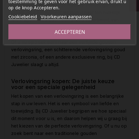
toestemming te geven voor het gebruik ervan, drukt u
Bij CD Juwelier vindt u de mooiste verlovingsringen,
op de knop Accepteren.
ideaal voor het moment waarop u haar ten huwelijk
Cookiebeleid
Voorkeuren aanpassen
wilt vragen. Wij bieden een breed assortiment van
verlovingsringen, van klassieke gouden
ACCEPTEREN
verlovingsringen tot verfijnde ontwerpen met zirconia.
Of u nu op zoek bent naar een verfijnde gouden
verlovingsring, een schitterende verlovingsring goud
met zirconia, of een andere exclusieve ring, bij CD
Juwelier slaagt u altijd.
Verlovingsring kopen: De juiste keuze
voor een speciale gelegenheid
Het kopen van een verlovingsring is een belangrijke
stap in uw leven. Het is een symbool van liefde en
toewijding. Bij CD Juwelier begrijpen we hoe speciaal
dit moment voor u is, en daarom helpen wij u graag bij
het kiezen van de perfecte verlovingsring. Of u nu op
zoek bent naar een traditionele gouden