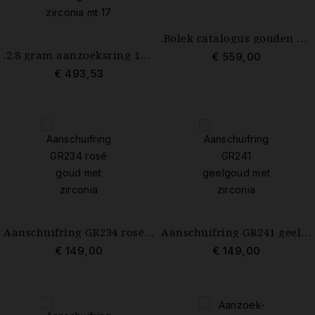
.Bolek catalogus gouden sieraden
.2.8 gram aanzoeksring 18 krt. goud met grote zirconia mt 17
€ 559,00
€ 493,53
Aanschuifring GR234 rosé goud met zirconia maat 17.75
Aanschuifring GR241 geelgoud met zirconia maat 17.5
€ 149,00
€ 149,00