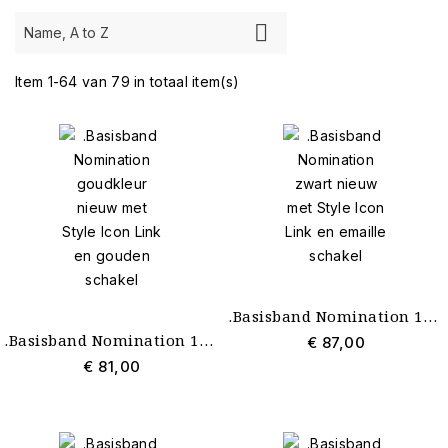
Merk

Name, A to Z
Item 1-64 van 79 in totaal item(s)
Sieraad
Armband
6
Charm
72
Nieuw
Nieuwste
9
Kleur
Blauw
1
.Basisband Nomination 18 schakels zwart nieuw met Style Icon Link en emaille schakel
Geen Kleur
18
Goud
1
.Basisband Nomination 18 schakels goudkleur nieuw met Style Icon Link en gouden schakel
€ 87,00
Rosé
1
€ 81,00
Zilver
1
Zwart
2
Edelstenen