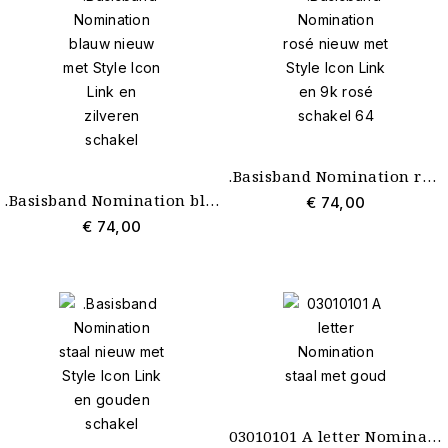
Zirconia
1
Zonder steen
19
Materiaal
14 krt. geelgoud
36
Bicolour
2
Staal
40
.Basisband Nomination rosé 18 schakels nieuw met Style Icon Link en 9k rosé schakel
.Basisband Nomination blauw 18 schakels nieuw met Style Icon Link en zilveren schakel
€ 74,00
€ 74,00
03010101 A letter Nomination staal met goud