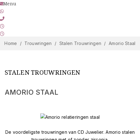
Menu
marcel@cdjuwelier.nl
06-11 900 213
045 545 30 98
Wo-Do-Vr 10.00-17.45 uur | Za 10.00-16.45 uur
Zo-Ma-Di Gesloten
Home
Trouwringen
Stalen Trouwringen
Amorio Staal
STALEN TROUWRINGEN
AMORIO STAAL
Prijs
€
€
De voordeligste trouwringen van CD Juwelier. Amorio stalen
trouwringen met of zonder zirconia.