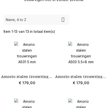
Merk

Name, A to Z
Nieuw
Item 1-13 van 13 in totaal item(s)
Nieuwste
13
Kleur
Geen Kleur
13
Edelstenen
Zirconia
3
Zonder steen
10
Amorio stalen trouwringen A501 5 mm
Amorio stalen trouwringen A503 5.5+8 mm
€ 179,00
€ 179,00
Materiaal
Staal
13