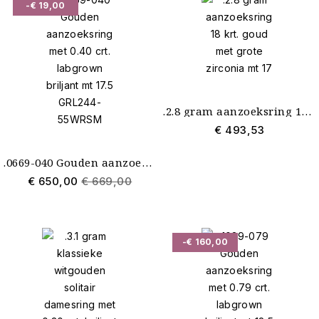
14 krt. rosé goud
29
-€ 19,00
14 krt. witgoud
256
18 krt. goud
3
9 krt. geel
8
Bicolour
71
Bicolour Wit met Rosé
16
Carbonfibre
2
Emaille
1
Glas
5
.2.8 gram aanzoeksring 18 krt. goud met grote zirconia mt 17
Hout
5
€ 493,53
Gewicht
.0669-040 Gouden aanzoeksring met 0.40 crt. labgrown briljant mt 17.5 GRL2449-55WRSM
Tot 20 gram
2
€ 650,00
€ 669,00
-€ 160,00