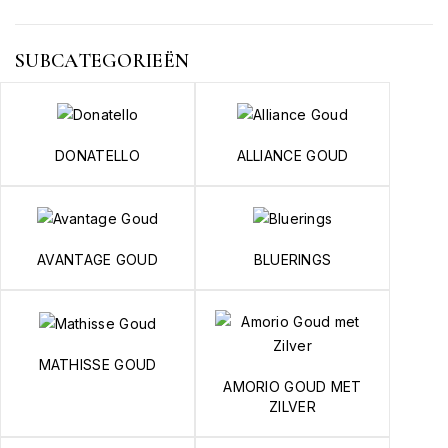
Donatello
205
Lasergravure
18
Mathisse Goud
10
SUBCATEGORIEËN
Stalen Trouwringen
83
Titanium Trouwringen
37
Trouwringen kussen
15
Verlovingsringen
147
Zilveren trouwringen
58
DONATELLO
ALLIANCE GOUD
Prijs
€
€
AVANTAGE GOUD
BLUERINGS
Merk
MATHISSE GOUD
Sieraad
AMORIO GOUD MET
ZILVER
Armband
1
Choker
1
Damesring
69