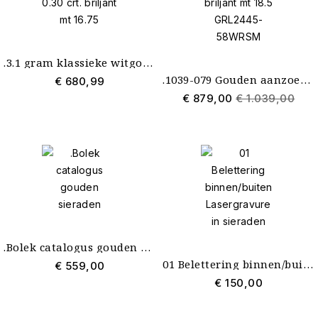
.3.1 gram klassieke witgouden solitair damesring met 0.30 crt. briljant mt 16.75
.1039-079 Gouden aanzoeksring met 0.79 crt. labgrown briljant mt 18.5 GRL2445-58WRSM
€ 680,99
€ 879,00
€ 1.039,00
.Bolek catalogus gouden sieraden
01 Belettering binnen/buiten Lasergravure in sieraden
€ 559,00
€ 150,00