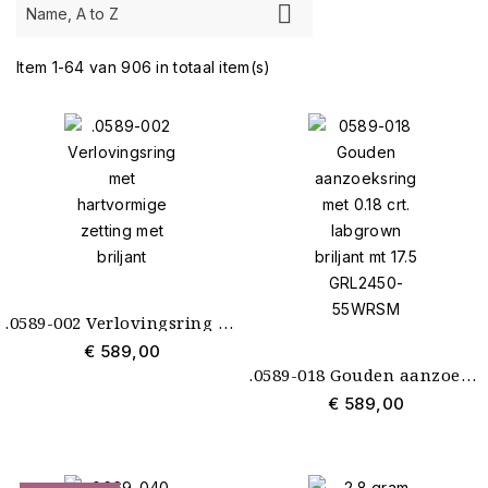
Edelstenen

Name, A to Z
Briljant
558
Citrien
1
Item 1-64 van 906 in totaal item(s)
Diamant
11
Groeibriljant
1
Kristal
1
Labgrown Briljant
32
Morganiet
1
Saffier
3
Synthetische Witte Opaal
2
Zirconia
104
Zonder steen
80
Korting
Korting
616
.0589-002 Verlovingsring met hartvormige zetting met briljant
€ 589,00
Materiaal
.0589-018 Gouden aanzoeksring met 0.18 crt. labgrown briljant mt 17.5 GRL2450-55WRSM
14 krt. bicolour goud
59
€ 589,00
14 krt. geelgoud
223
14 krt. goud
12
14 krt. goud met carbon
11
14 krt. roodgoud
8