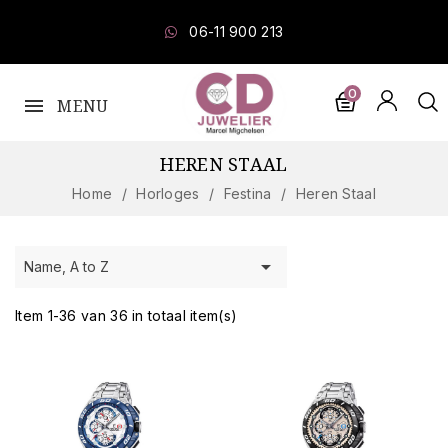
045 545 30 98
0
MENU
HEREN STAAL
Home
Horloges
Festina
Heren Staal

Name, A to Z
Item 1-36 van 36 in totaal item(s)