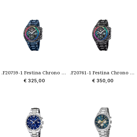
.F20759-1 Festina Chrono Bike blauw-regenboog Special Edition
.F20761-1 Festina Chrono Bike Limited zwart-regenboog herenhorloge
€ 325,00
€ 350,00