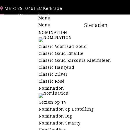
Markt 29, 6461 EC Kerkrade
marcel@cdjuwelier.nl
Menu
06-11 900 213
Sieraden
Menu
045 545 30 98
NOMINATION
Wo-Do-Vr 10.00-17.45 uur | Za 10.00-16.45 uur
Zo-Ma-Di Gesloten
Classic Voorraad Goud
Classic Goud Emaille
Classic Goud Zirconia Kleursteen
Classic Hangend
Classic Zilver
Classic Rosé
Nomination
Gezien op TV
Nomination op Bestelling
Nomination Big
Nomination Smarty
Handleiding