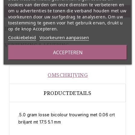
cookies van derden om onze diensten te verbeteren en
om u advertenties te tonen die verband houden met uw
IN WINKELWAGEN

voorkeuren door uw surfgedrag te analyseren. Om uw
toestemming te geven voor het gebruik ervan, drukt u
INFORMATIE
op de knop Accepteren.
Cookiebeleid
Voorkeuren aanpassen
VERZENDING & LEVERING
ACCEPTEREN
OMSCHRIJVING
PRODUCTDETAILS
.5.0 gram losse bicolour trouwring met 0.06 crt
briljant mt 17.5 5.1 mm