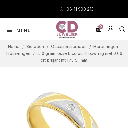
06-11 900 213
0
MENU
Home
Sieraden
Occasionsieraden
Herenringen-
Trouwringen
.5.0 gram losse bicolour trouwring met 0.06
crt briljant mt 17.5 5.1 mm