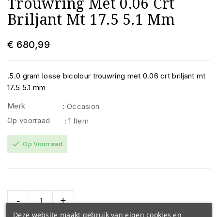
Trouwring Met 0.06 Crt
Briljant Mt 17.5 5.1 Mm
€ 680,99
.5.0 gram losse bicolour trouwring met 0.06 crt briljant mt
17.5 5.1 mm
Merk
: Occasion
Op voorraad
: 1 Item
check
Op Voorraad
Deze website maakt gebruik van eigen cookies en