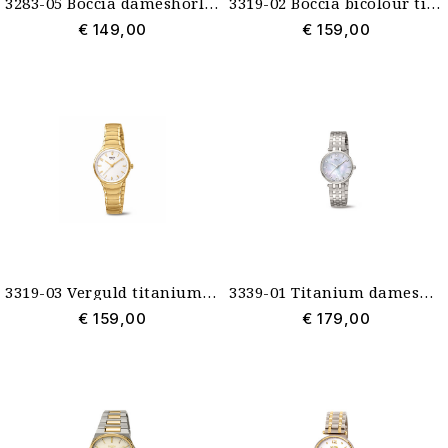
3283-05 Boccia dameshorloge met gunmetal mesh band en doublé kast
3319-02 Boccia bicolour titanium dameshorloge met ronde vormen
€ 149,00
€ 159,00
3319-03 Verguld titanium dameshorloge Boccia
3339-01 Titanium dameshorloge Boccia met parelmoer wijzerplaat
€ 159,00
€ 179,00