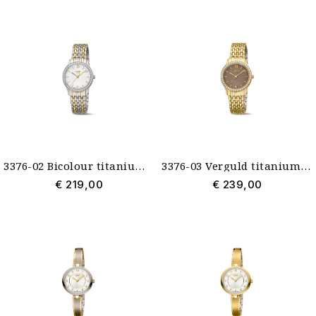
3376-02 Bicolour titanium dameshorloge met zirconia in de lunette Boccia
3376-03 Verguld titanium dameshorloge met zirconia in de lunette Boccia
€ 219,00
€ 239,00