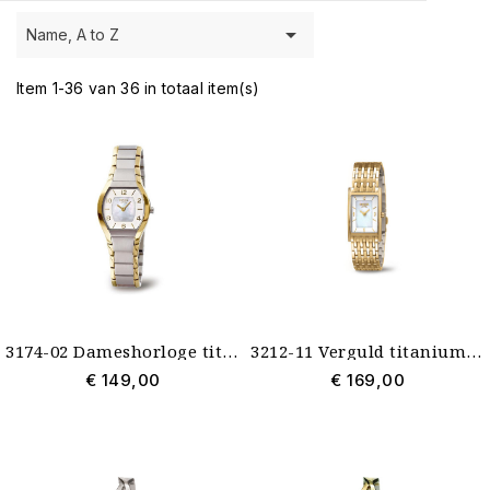

Name, A to Z
Item 1-36 van 36 in totaal item(s)
3174-02 Dameshorloge titanium met doublé doorlopende band Boccia
3212-11 Verguld titanium dameshorloge Boccia parelmoer
€ 149,00
€ 169,00