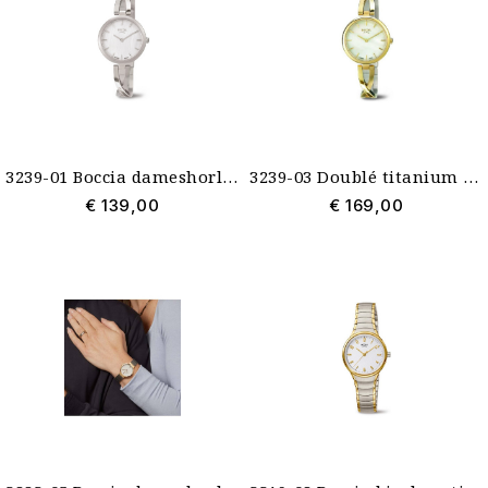
3239-01 Boccia dameshorloge saffierglas titanium parelmoer wijzerplaat
3239-03 Doublé titanium dameshorloge saffierglas Boccia
€ 139,00
€ 169,00